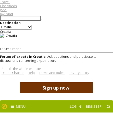
Travel
Classifieds
Jobs
myExpat
Destination
Croatia
Forum Croatia
Forum of expats in Croatia
: Ask questions and participate to
discussions concerning expatriation.
Search the whole website
User's Charter
-
Help
-
Terms and Rules
-
Privacy Policy
Sign up now!
MENU
LOG IN
REGISTER