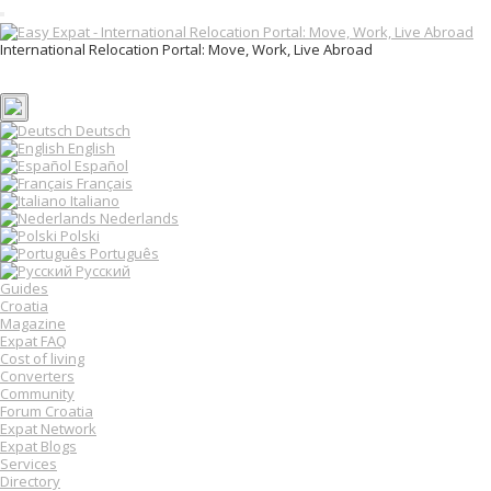
T
o
International Relocation Portal: Move, Work, Live Abroad
g
Login
g
Register
l
e
n
Deutsch
a
English
v
Español
i
Français
g
Italiano
a
Nederlands
t
Polski
i
o
Português
n
Русский
Guides
Croatia
Magazine
Expat FAQ
Cost of living
Converters
Community
Forum Croatia
Expat Network
Expat Blogs
Services
Directory