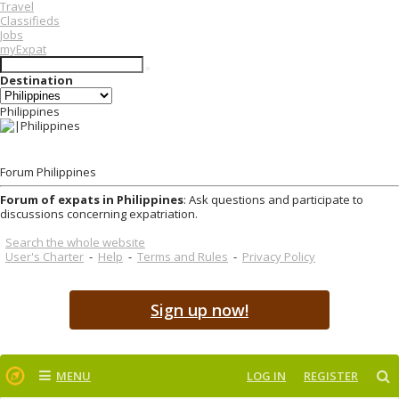
Travel
Classifieds
Jobs
myExpat
Destination
Philippines
Forum Philippines
Forum of expats in Philippines
: Ask questions and participate to
discussions concerning expatriation.
Search the whole website
User's Charter
-
Help
-
Terms and Rules
-
Privacy Policy
Sign up now!
MENU
LOG IN
REGISTER