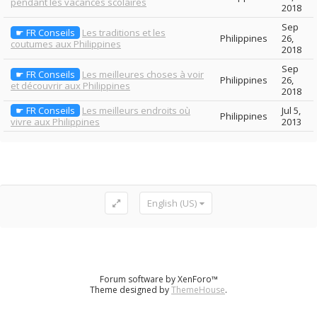
pendant les vacances scolaires
2018
Sep
☛ FR Conseils
Les traditions et les
Philippines
26,
coutumes aux Philippines
2018
Sep
☛ FR Conseils
Les meilleures choses à voir
Philippines
26,
et découvrir aux Philippines
2018
☛ FR Conseils
Les meilleurs endroits où
Jul 5,
Philippines
vivre aux Philippines
2013
English (US)
Forum software by XenForo™
Theme designed by
ThemeHouse
.