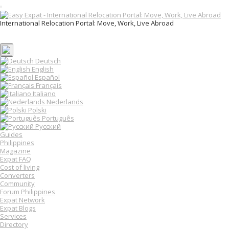
T
o
International Relocation Portal: Move, Work, Live Abroad
g
Login
g
Register
l
e
n
Deutsch
a
English
v
Español
i
Français
g
Italiano
a
Nederlands
t
Polski
i
o
Português
n
Русский
Guides
Philippines
Magazine
Expat FAQ
Cost of living
Converters
Community
Forum Philippines
Expat Network
Expat Blogs
Services
Directory