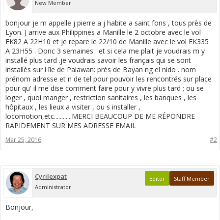
New Member
bonjour je m appelle j pierre a j habite a saint fons , tous près de
Lyon. J arrive aux Philippines a Manille le 2 octobre avec le vol
EK82 A 22H10 et je repare le 22/10 de Manille avec le vol EK335
A 23H55 . Donc 3 semaines . et si cela me plait je voudrais m y
installé plus tard .je voudrais savoir les français qui se sont
installés sur l île de Palawan: près de Bayan ng el nido . nom
prénom adresse et n de tel pour pouvoir les rencontrés sur place
pour qu' il me dise comment faire pour y vivre plus tard ; ou se
loger , quoi manger , restriction sanitaires , les banques , les
hôpitaux , les lieux a visiter , ou s installer ,
locomotion,etc............MERCI BEAUCOUP DE ME RÉPONDRE
RAPIDEMENT SUR MES ADRESSE EMAIL
Mar 25, 2016
#2
Cyrilexpat
Editor
Staff Member
Administrator
Bonjour,