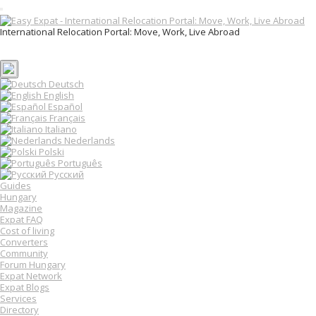
T
o
International Relocation Portal: Move, Work, Live Abroad
g
Login
g
Register
l
e
n
Deutsch
a
English
v
Español
i
Français
g
Italiano
a
Nederlands
t
Polski
i
o
Português
n
Русский
Guides
Hungary
Magazine
Expat FAQ
Cost of living
Converters
Community
Forum Hungary
Expat Network
Expat Blogs
Services
Directory