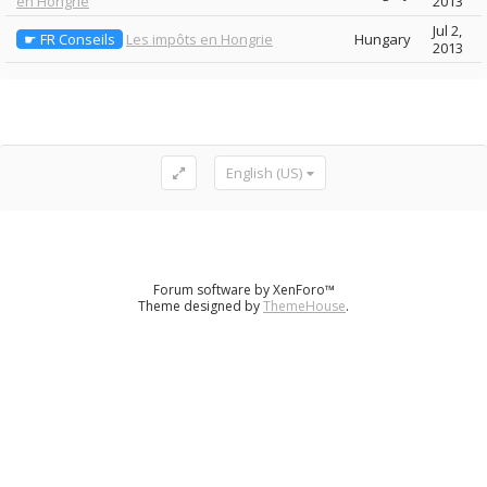
en Hongrie
2013
Jul 2,
☛ FR Conseils
Les impôts en Hongrie
Hungary
2013
English (US)
Forum software by XenForo™
Theme designed by
ThemeHouse
.