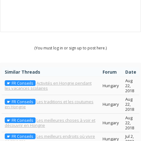
(You must log in or sign up to post here.)
Similar Threads
Forum
Date
Aug
☛ FR Conseils
Activités en Hongrie pendant
Hungary
22,
les vacances scolaires
2018
Aug
☛ FR Conseils
Les traditions et les coutumes
Hungary
22,
en Hongrie
2018
Aug
☛ FR Conseils
Les meilleures choses à voir et
Hungary
22,
découvrir en Hongrie
2018
☛ FR Conseils
Les meilleurs endroits où vivre
Jul 2,
Hungary