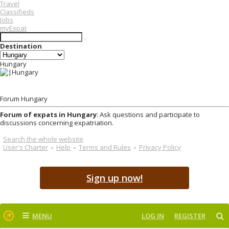
Travel
Classifieds
Jobs
myExpat
Destination
Hungary
Forum Hungary
Forum of expats in Hungary
: Ask questions and participate to
discussions concerning expatriation.
Search the whole website
User's Charter
-
Help
-
Terms and Rules
-
Privacy Policy
Sign up now!
MENU
LOG IN
REGISTER