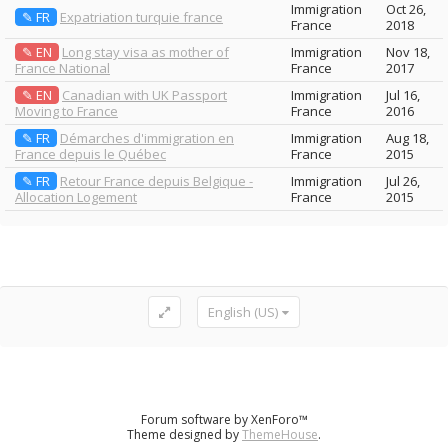
Immigration
Oct 26,
✎ FR
Expatriation turquie france
France
2018
✎ EN
Long stay visa as mother of
Immigration
Nov 18,
France National
France
2017
✎ EN
Canadian with UK Passport
Immigration
Jul 16,
Moving to France
France
2016
✎ FR
Démarches d'immigration en
Immigration
Aug 18,
France depuis le Québec
France
2015
✎ FR
Retour France depuis Belgique -
Immigration
Jul 26,
Allocation Logement
France
2015
English (US)
Forum software by XenForo™
Theme designed by
ThemeHouse
.