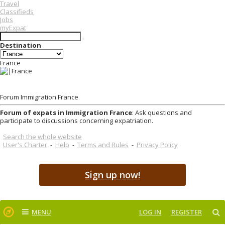
Travel
Classifieds
Jobs
myExpat
Destination
France
Forum Immigration France
Forum of expats in Immigration France
: Ask questions and
participate to discussions concerning expatriation.
Search the whole website
User's Charter
-
Help
-
Terms and Rules
-
Privacy Policy
Sign up now!
MENU
LOG IN
REGISTER