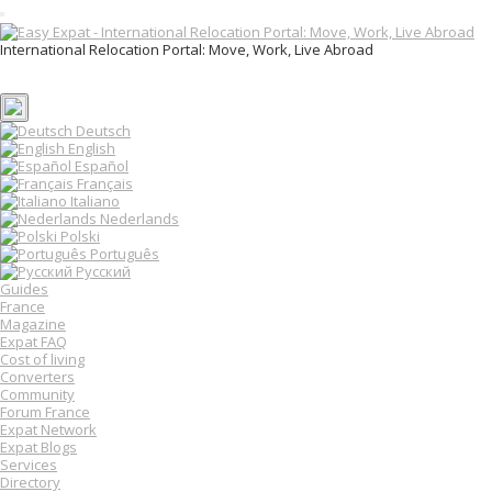
T
o
International Relocation Portal: Move, Work, Live Abroad
g
Login
g
Register
l
e
n
Deutsch
a
English
v
Español
i
Français
g
Italiano
a
Nederlands
t
Polski
i
o
Português
n
Русский
Guides
France
Magazine
Expat FAQ
Cost of living
Converters
Community
Forum France
Expat Network
Expat Blogs
Services
Directory