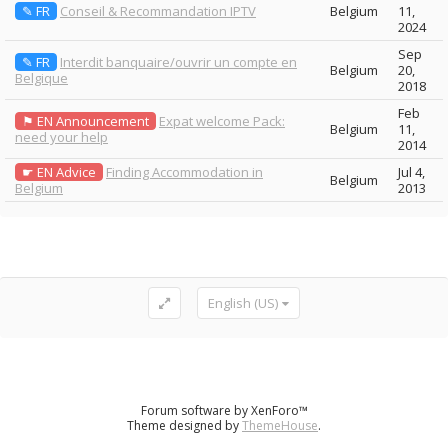
✎ FR
Conseil & Recommandation IPTV
Belgium
11,
2024
Sep
✎ FR
Interdit banquaire/ouvrir un compte en
Belgium
20,
Belgique
2018
Feb
⚑ EN Announcement
Expat welcome Pack:
Belgium
11,
need your help
2014
☛ EN Advice
Finding Accommodation in
Jul 4,
Belgium
Belgium
2013
English (US)
Forum software by XenForo™
Theme designed by
ThemeHouse
.