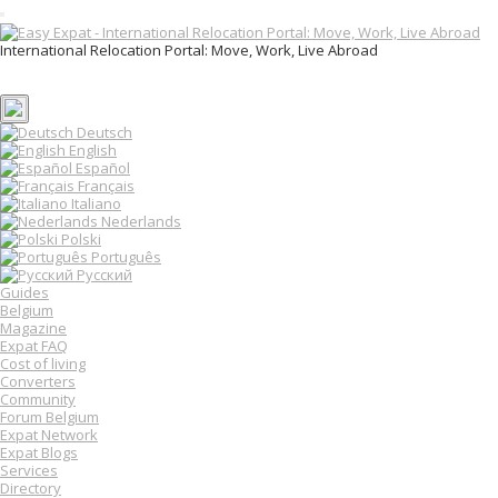
T
o
International Relocation Portal: Move, Work, Live Abroad
g
Login
g
Register
l
e
n
Deutsch
a
English
v
Español
i
Français
g
Italiano
a
Nederlands
t
Polski
i
o
Português
n
Русский
Guides
Belgium
Magazine
Expat FAQ
Cost of living
Converters
Community
Forum Belgium
Expat Network
Expat Blogs
Services
Directory