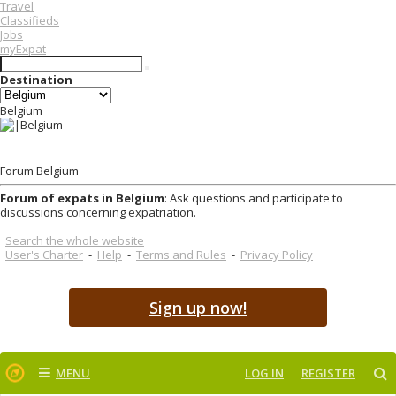
Travel
Classifieds
Jobs
myExpat
Destination
Belgium
Forum Belgium
Forum of expats in Belgium
: Ask questions and participate to
discussions concerning expatriation.
Search the whole website
User's Charter
-
Help
-
Terms and Rules
-
Privacy Policy
Sign up now!
MENU
LOG IN
REGISTER