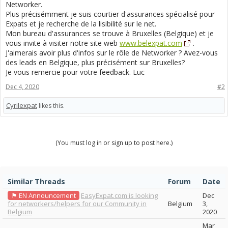
Networker.
Plus précisémment je suis courtier d'assurances spécialisé pour
Expats et je recherche de la lisibilité sur le net.
Mon bureau d'assurances se trouve à Bruxelles (Belgique) et je
vous invite à visiter notre site web
www.belexpat.com
.
J'aimerais avoir plus d'infos sur le rôle de Networker ? Avez-vous
des leads en Belgique, plus précisément sur Bruxelles?
Je vous remercie pour votre feedback. Luc
Dec 4, 2020
#2
Cyrilexpat
likes this.
(You must log in or sign up to post here.)
Similar Threads
Forum
Date
⚑ EN Announcement
EasyExpat.com is looking
Dec
for networkers/helpers for our Community in
Belgium
3,
Belgium
2020
Mar